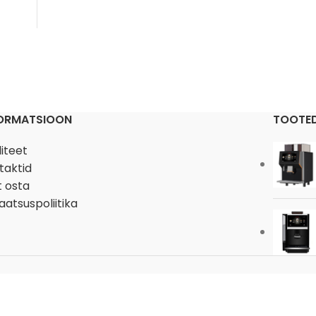
FORMATSIOON
TOOTE
liteet
taktid
t osta
aatsuspoliitika