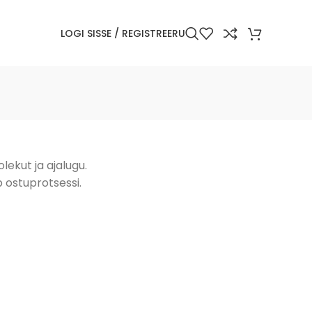
LOGI SISSE / REGISTREERU
ekut ja ajalugu.
b ostuprotsessi.