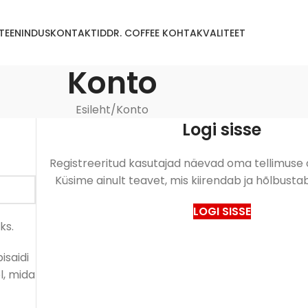
TEENINDUS
KONTAKTID
DR. COFFEE KOHTA
KVALITEET
Konto
Esileht
Konto
Logi sisse
Registreeritud kasutajad näevad oma tellimuse ol
Küsime ainult teavet, mis kiirendab ja hõlbusta
LOGI SISSE
ks.
isaidi
, mida