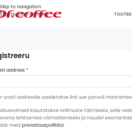
Skip to navigation
Skip to main content
TOOTED
istreeru
sti aadress
*
e-posti aadressile saadetakse link uue parooli määramise
isikuandmeid kasutatakse tellimuste täitmiseks, selle veeb
vama lehitsemise võimaldamiseks ja muudel eesmärkidel
eldab meid
privaatsuspoliitika
.