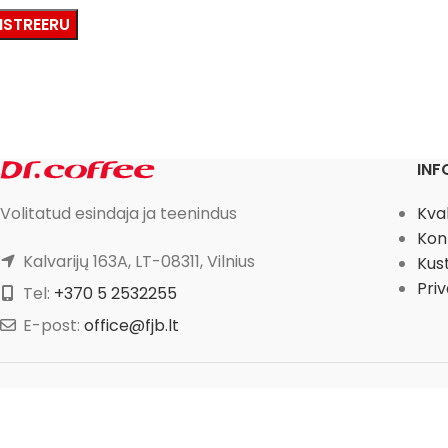
ISTREERU
IN
Kva
Volitatud esindaja ja teenindus
Kon
Kalvarijų 163A, LT-08311, Vilnius
Kus
Priv
Tel:
+370 5 2532255
E-post:
office@fjb.lt