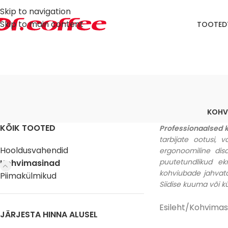
Skip to navigation
Skip to main content
TOOTED
KOHV
KÕIK TOOTED
Professionaalsed 
tarbijate ootusi,
Hooldusvahendid
ergonoomiline dis
puutetundlikud e
Kohvimasinad
kohviubade jahvata
Piimakülmikud
Siidise kuuma või k
Esileht
Kohvimas
JÄRJESTA HINNA ALUSEL