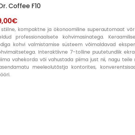
r. Coffee F10
9,00
€
– stiilne, kompaktne ja ökonoomiline superautomaat võ
ldud professionaalsete kohvimasinatega. Keraamilise
iga kohvi valmistamise süsteem võimaldavad eksperim
ohvimaitsetega. Interaktiivne 7-tolline puutetundlik ekr
iima vahekorda või vahustada piima just nii, nagu teile
endamatu meeleolutõstja kontorites, konverentsisaal
ööri.