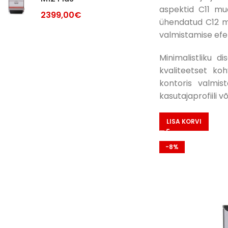
aspektid C11 mu
2399,00
€
ühendatud C12 m
valmistamise efek
Minimalistliku d
kvaliteetset ko
kontoris valmist
kasutajaprofiili
LISA KORVI
-8%