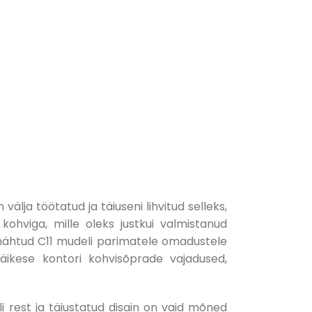
älja töötatud ja täiuseni lihvitud selleks,
kohviga, mille oleks justkui valmistanud
 nähtud C11 mudeli parimatele omadustele
väikese kontori kohvisõprade vajadused,
 rest ja täiustatud disain on vaid mõned