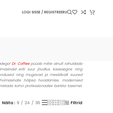
LOGI SISSE / REGISTREERU
dadega!
Dr. Coffee
püüab mitte ainult rahuldada
imasinaid eriti suur jõudlus, kaasaegne ning
hendused ning mugavad ja meeldivalt suured
hvimasinate hõlpsa hooldamise, modernsed
istada kohvi professionaalse barista tasemel.
Filtrid
Näita
9
24
36