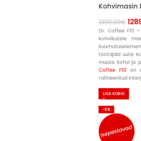
Kohvimasin D
128
1399,00
€
Dr. Coffee F10 
kohvikutele mõe
kuumutuselemend
töötajaid uute k
muuta kohvi ja p
Coffee F10
on as
rafineeritud interj
LISA KORVI
-5%