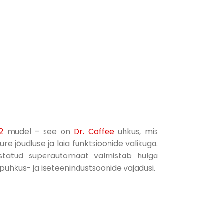
2
mudel – see on
Dr. Coffee
uhkus, mis
re jõudluse ja laia funktsioonide valikuga.
statud superautomaat valmistab hulga
 puhkus- ja iseteenindustsoonide vajadusi.