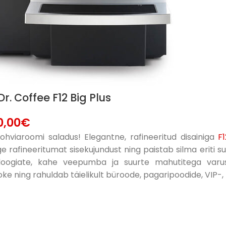
r. Coffee F12 Big Plus
0,00
€
hviaroomi saladus! Elegantne, rafineeritud disainiga
F1
e rafineeritumat sisekujundust ning paistab silma eriti suu
loogiate, kahe veepumba ja suurte mahutitega varu
oke ning rahuldab täielikult büroode, pagaripoodide, VIP-,