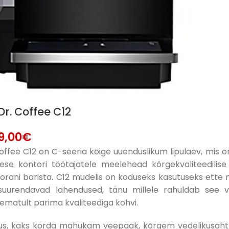
r. Coffee C12
9,00
€
ffee C12 on C-seeria kõige uuenduslikum lipulaev, mis on v
se kontori töötajatele meelehead kõrgekvaliteedilise 
orani barista. C12 mudelis on koduseks kasutuseks ette
t suurendavad lahendused, tänu millele rahuldab see 
ematult parima kvaliteediga kohvi.
us, kaks korda mahukam veepaak, kõrgem vedelikusahtli