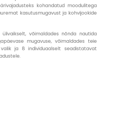
a ärivajadusteks kohandatud moodulitega
uuremat kasutusmugavust ja kohvijookide
ülivaikselt, võimaldades nõnda nautida
 igapäevase mugavuse, võimaldades teie
valik ja 8 individuaalselt seadistatavat
adustele.