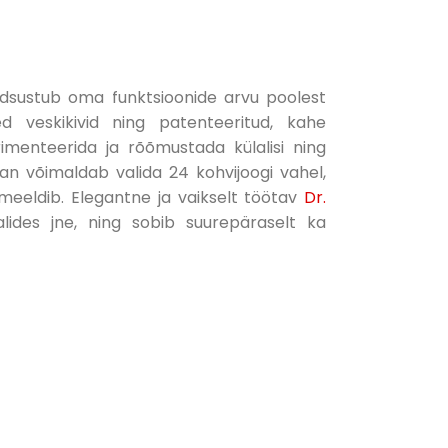
rdsustub oma funktsioonide arvu poolest
d veskikivid ning patenteeritud, kahe
enteerida ja rõõmustada külalisi ning
aan võimaldab valida 24 kohvijoogi vahel,
 meeldib. Elegantne ja vaikselt töötav
Dr.
ides jne, ning sobib suurepäraselt ka