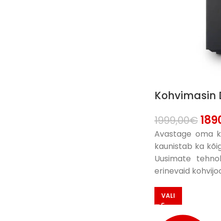
Kohvimasin D
189
1999,00
€
Avastage oma ko
kaunistab ka kõig
Uusimate tehno
erinevaid kohvijo
VALI