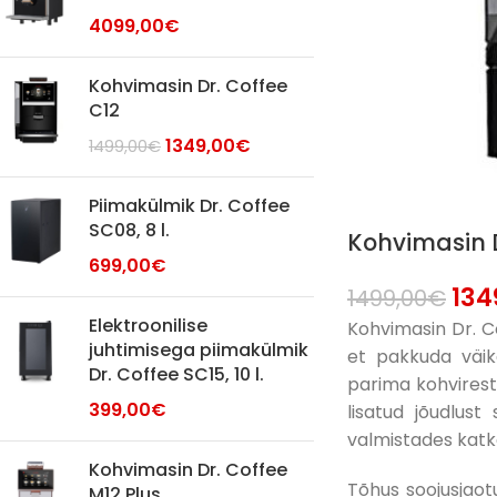
4099,00
€
Kohvimasin Dr. Coffee
C12
1349,00
€
1499,00
€
Piimakülmik Dr. Coffee
SC08, 8 l.
Kohvimasin D
699,00
€
134
1499,00
€
Elektroonilise
Kohvimasin Dr. Co
juhtimisega piimakülmik
et pakkuda väike
Dr. Coffee SC15, 10 l.
parima kohvirest
399,00
€
lisatud jõudlus
valmistades katk
Kohvimasin Dr. Coffee
Tõhus soojusjaot
M12 Plus