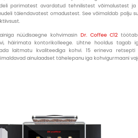
deli parimatest avardatud tehnilistest võimalustest j
udeli täiendavatest omadustest. See võimaldab palju s
tiivsust.
isainiga nüüdisaegne kohvimasin
Dr. Coffee C12
töötab 
hvi, häirimata kontorikolleege. Lihtne hooldus tagab
ada laitmatu kvaliteediga kohvi. 15 erineva retsepti 
 võimaldavad ainulaadset tähelepanu iga kohvigurmaani vaj