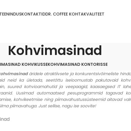
TEENINDUS
KONTAKTID
DR. COFFEE KOHTA
KVALITEET
Kohvimasinad
IMASINAD KOHVIKUSSE
KOHVIMASINAD KONTORISSE
kohvimasinad
äridele atraktiivsete ja konkurentsivõimeliste hin
 vaid neid ka ületada, seetõttu iseloomustab pakutavaid kohv
ain, suured kohvioamahutid ja veepaagid, kaasaegsed IT la
kraanid. Uusimad automaatsed pesuprogrammid tagavad ko
mise, kohvikeetmise ning piimavahustussüsteemid aitavad valm
ülma piimavahuga. Just sellise, nagu ise soovite!
inad